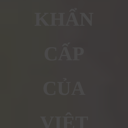
KHẨN
CẤP
CỦA
VIỆT