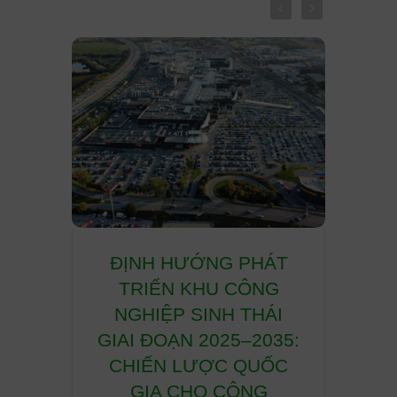
A chỉ
ĐỊNH HƯỚNG PHÁT
THÁ
ion &
TRIỂN KHU CÔNG
CẦU 
 tác
NGHIỆP SINH THÁI
CÔN
g Low
GIAI ĐOẠN 2025–2035:
HỮU
i Việt
CHIẾN LƯỢC QUỐC
NGHI
chiến
GIA CHO CÔNG