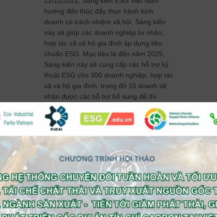
22/11/2022, Sáng kiến ESG Việt Nam
hướng đến thúc đẩy thực hành kinh
doanh có trách nhiệm xã hội. Sáng kiến
này sẽ giúp các doanh nghiệp tư nhân,
hợp tác xã và hộ gia đình áp dụng tiêu
chuẩn ESG. Mục tiêu là đến năm 2025,
Sáng kiến này sẽ cung cấp các hỗ trợ kỹ
thuật ESG cho 300 doanh nghiệp, hợp tác
xã và hộ gia đình, trong đó 10 doanh sẽ
nhận được các hỗ trợ bổ sung để thí
điểm, triển khai hoặc mở rộng các mô
hình kinh doanh ESG sáng tạo.
Share
Facebook
Twitter
Email
WhatsApp
LinkedIn
Copy
Link
Skype