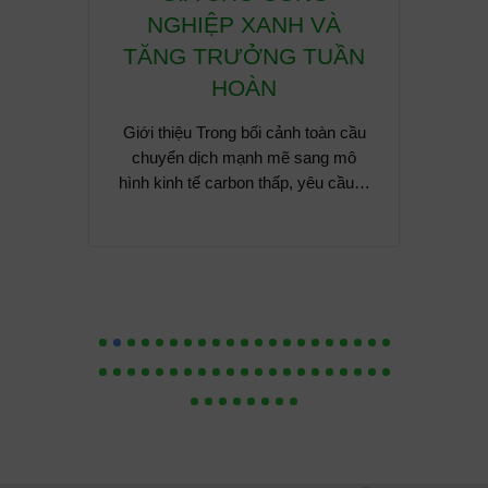
y dựng
NGHIỆP XANH VÀ
Giới t
h xi
TĂNG TRƯỞNG TUẦN
khu cô
ng.
HOÀN
thành 
p hội Xi
Giới thiệu Trong bối cảnh toàn cầu
u (GCCA)
chuyển dịch mạnh mẽ sang mô
 hệ…
hình kinh tế carbon thấp, yêu cầu…