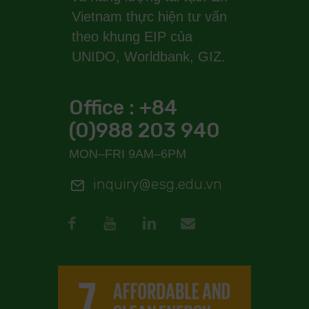
Vietnam thực hiện tư vấn
theo khung EIP của
UNIDO, Worldbank, GIZ.
Office : +84
(0)988 203 940
MON–FRI 9AM–6PM
inquiry@esg.edu.vn