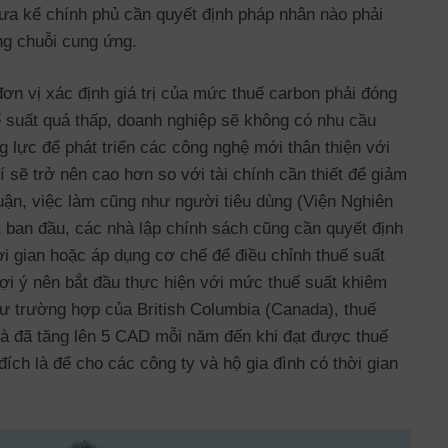
ưa kể chính phủ cần quyết định pháp nhân nào phải
ng chuỗi cung ứng.
ơn vị xác định giá trị của mức thuế carbon phải đóng
ế suất quá thấp, doanh nghiệp sẽ không có nhu cầu
 lực để phát triển các công nghệ mới thân thiện với
í sẽ trở nên cao hơn so với tài chính cần thiết để giảm
huận, việc làm cũng như người tiêu dùng (Viện Nghiên
t ban đầu, các nhà lập chính sách cũng cần quyết định
ời gian hoặc áp dụng cơ chế để điều chỉnh thuế suất
ợi ý nên bắt đầu thực hiện với mức thuế suất khiêm
hư trường hợp của British Columbia (Canada), thuế
và đã tăng lên 5 CAD mỗi năm đến khi đạt được thuế
ch là để cho các công ty và hộ gia đình có thời gian