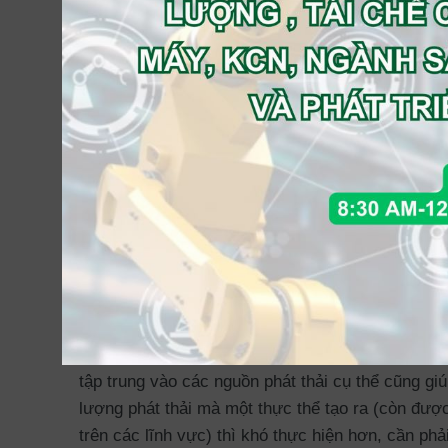
Thuế carbon có liên hệ trực tiếp với mức phát th
CO
. Nói cách khác, thuế định giá cho lượng c
2
chính phủ sản xuất ít khí thải hơn. Thuế carbon c
vực khác nhau, các loại KNK khác nhau hoặc các
thể xây dựng định mức thuế carbon dựa trên lượn
hóa, dịch vụ phát thải nhiều carbon, chẳng hạn n
lên hàng hóa hoặc dịch vụ thì thường không yêu 
để đo đạc việc sử dụng năng lượng (ví dụ dưới d
tập trung vào các nguồn phát thải cụ thể cũng giú
lượng phát thải mà một thực thể tạo ra (còn được
trên các lĩnh vực) thì khó thực hiện hơn, cần ph