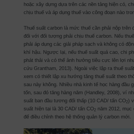
hoặc xây dựng dựa trên các nền tảng hiện có, ch
chịu thuế và áp dụng thuế vào công đoạn nào tro
Thuế suất carbon là mức thuế cần phải nộp trên đ
đối với đối tượng phải chịu thuế carbon. Nếu thu
phải áp dụng các giải pháp sạch và không có động
khí hậu. Ngược lại, nếu thuế suất quá cao, chi ph
phát thải và có thể ảnh hưởng tiêu cực lên lợi n
cứu Grantham, 2013). Ngoài việc lập ra thuế suấ
xem có thiết lập xu hướng tăng thuế suất theo th
sau này không. Nhiều nhà kinh tế học hàng đầu g
tốn, sau đó tăng hàng năm (Handley, 2008), ví n
suất ban đầu tương đối thấp (10 CAD/ tấn CO
) 
2
suất hiện tại là 30 CAD/ tấn CO
năm 2012, mục đí
2
để điều chỉnh theo hệ thống quản lý carbon mới.