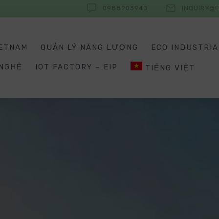
0988203940
INQUIRY@E
IETNAM
QUẢN LÝ NĂNG LƯỢNG
ECO INDUSTRIA
 NGHỆ
IOT FACTORY – EIP
TIẾNG VIỆT