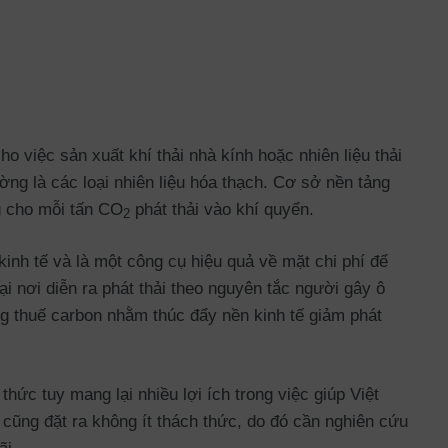
ho việc sản xuất khí thải nhà kính hoặc nhiên liệu thải
ường là các loại nhiên liệu hóa thạch. Cơ sở nền tảng
g cho mỗi tấn CO
phát thải vào khí quyển.
2
inh tế và là một công cụ hiệu quả về mặt chi phí để
ại nơi diễn ra phát thải theo nguyên tắc người gây ô
ng thuế carbon nhằm thúc đẩy nền kinh tế giảm phát
hức tuy mang lại nhiều lợi ích trong việc giúp Việt
cũng đặt ra không ít thách thức, do đó cần nghiên cứu