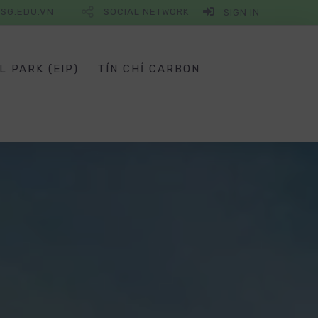
SG.EDU.VN
SOCIAL NETWORK
SIGN IN
L PARK (EIP)
TÍN CHỈ CARBON