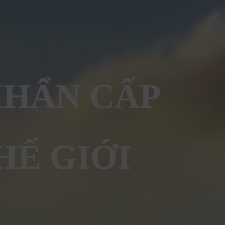
KHẨN CẤP
HẾ GIỚI