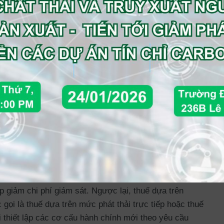
ải CO
thường được thể hiện dưới dạng giá trị theo tấn
2
arbon nhằm khuyến khích người dân, doanh nghiệp và
ó thể được quy định cho nhiều lĩnh vực hoặc tiểu lĩnh
 loại nhiên liệu khác nhau. Cơ quan có thẩm quyền có
g phát thải mà một thực thể tạo ra hoặc đối với hàng
hư thuế carbon đối với xăng dầu. Nếu áp thuế carbon
cầu thêm nhiều thủ tục hành chính vì đã có sẵn hạ tầng
ạng công tơ điện hoặc thùng chứa nhiên liệu) và việc
p giảm chi phí giám sát. Ngược lại, thuế dựa trên
 gọi là thuế dựa trên mức phát thải trực tiếp hoặc thuế
ải thiết lập các cơ cấu hành chính mới theo yêu cầu