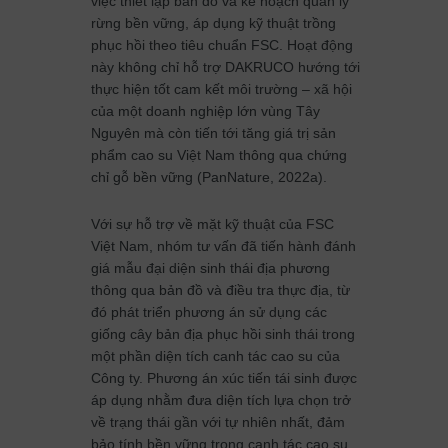
việc thiết lập bản đồ và kế hoạch quản lý
rừng bền vững, áp dụng kỹ thuật trồng
phục hồi theo tiêu chuẩn FSC. Hoạt động
này không chỉ hỗ trợ DAKRUCO hướng tới
thực hiện tốt cam kết môi trường – xã hội
của một doanh nghiệp lớn vùng Tây
Nguyên mà còn tiến tới tăng giá trị sản
phẩm cao su Việt Nam thông qua chứng
chỉ gỗ bền vững (PanNature, 2022a).
Với sự hỗ trợ về mặt kỹ thuật của FSC
Việt Nam, nhóm tư vấn đã tiến hành đánh
giá mẫu đại diện sinh thái địa phương
thông qua bản đồ và điều tra thực địa, từ
đó phát triển phương án sử dụng các
giống cây bản địa phục hồi sinh thái trong
một phần diện tích canh tác cao su của
Công ty. Phương án xúc tiến tái sinh được
áp dụng nhằm đưa diện tích lựa chọn trở
về trạng thái gần với tự nhiên nhất, đảm
bảo tính bền vững trong canh tác cao su.