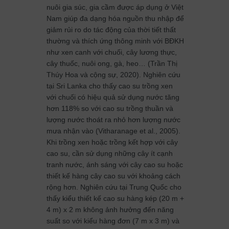
nuôi gia súc, gia cầm được áp dụng ở Việt
Nam giúp đa dạng hóa nguồn thu nhập để
giảm rủi ro do tác động của thời tiết thất
thường và thích ứng thông minh với BĐKH
như xen canh với chuối, cây lương thực,
cây thuốc, nuôi ong, gà, heo… (Trần Thị
Thúy Hoa và cộng sự, 2020). Nghiên cứu
tại Sri Lanka cho thấy cao su trồng xen
với chuối có hiệu quả sử dụng nước tăng
hơn 118% so với cao su trồng thuần và
lượng nước thoát ra nhỏ hơn lượng nước
mưa nhận vào (Vitharanage et al., 2005).
Khi trồng xen hoặc trồng kết hợp với cây
cao su, cần sử dụng những cây ít cạnh
tranh nước, ánh sáng với cây cao su hoặc
thiết kế hàng cây cao su với khoảng cách
rộng hơn. Nghiên cứu tại Trung Quốc cho
thấy kiểu thiết kế cao su hàng kép (20 m +
4 m) x 2 m không ảnh hưởng đến năng
suất so với kiểu hàng đơn (7 m x 3 m) và