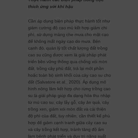
thích ứng với khí hậu
Cần áp dụng biện pháp thực hành tốt như
giảm cường độ cạo mủ kết hợp giảm chi
phí, sử dụng máng che mưa cho mặt cạo
để không mất ngày cạo do mưa. Bên
cạnh đó, quản lý tốt chất lượng đất trồng
cao su cũng được xem là giải pháp phát
triển bền vững thông qua chống xói mòn
đất, trồng cây phủ đất, trả lại một phần
hoặc toàn bộ sinh khối của cây cao su cho
đất (Salvatore et al., 2020). Áp dụng mô
hình nông lâm kết hợp cho rừng trồng cao
su là giải pháp giúp đa dạng hóa thu nhập
từ mủ cao su, cây lấy gỗ, cây ăn quả, cây
trồng xen, giảm xói mòn đất và cải thiện
độ phì của đất, tuy nhiên, cần thiết kế phù
hợp để giảm cạnh tranh giữa cây cao su
và cây trồng kết hợp, tránh tăng độ ẩm
làm bệnh phát triển và duy trì năng suất