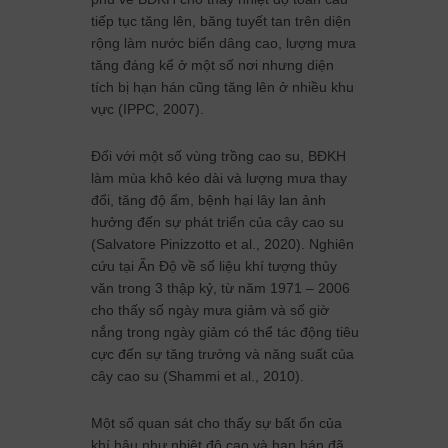
tiếp tục tăng lên, băng tuyết tan trên diện
rộng làm nước biển dâng cao, lượng mưa
tăng đáng kể ở một số nơi nhưng diện
tích bị hạn hán cũng tăng lên ở nhiều khu
vực (IPPC, 2007).
Đối với một số vùng trồng cao su, BĐKH
làm mùa khô kéo dài và lượng mưa thay
đổi, tăng độ ẩm, bệnh hại lây lan ảnh
hưởng đến sự phát triển của cây cao su
(Salvatore Pinizzotto et al., 2020). Nghiên
cứu tại Ấn Độ về số liệu khí tượng thủy
văn trong 3 thập kỷ, từ năm 1971 – 2006
cho thấy số ngày mưa giảm và số giờ
nắng trong ngày giảm có thể tác động tiêu
cực đến sự tăng trưởng và năng suất của
cây cao su (Shammi et al., 2010).
Một số quan sát cho thấy sự bất ổn của
khí hậu như nhiệt độ cao và hạn hán đã