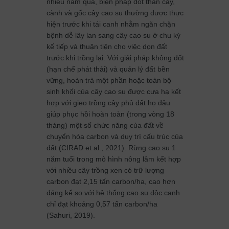
nhiều năm qua, biện pháp đốt thân cây,
cành và gốc cây cao su thường được thực
hiện trước khi tái canh nhằm ngăn chặn
bệnh dễ lây lan sang cây cao su ở chu kỳ
kế tiếp và thuận tiện cho việc dọn đất
trước khi trồng lại. Với giải pháp không đốt
(hạn chế phát thải) và quản lý đất bền
vững, hoàn trả một phần hoặc toàn bộ
sinh khối của cây cao su được cưa hạ kết
hợp với gieo trồng cây phủ đất họ đậu
giúp phục hồi hoàn toàn (trong vòng 18
tháng) một số chức năng của đất về
chuyển hóa carbon và duy trì cấu trúc của
đất (CIRAD et al., 2021). Rừng cao su 1
năm tuổi trong mô hình nông lâm kết hợp
với nhiều cây trồng xen có trữ lượng
carbon đạt 2,15 tấn carbon/ha, cao hơn
đáng kể so với hệ thống cao su độc canh
chỉ đạt khoảng 0,57 tấn carbon/ha
(Sahuri, 2019).