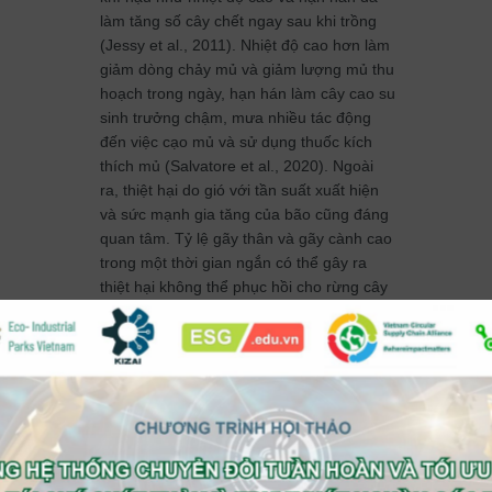
làm tăng số cây chết ngay sau khi trồng
(Jessy et al., 2011). Nhiệt độ cao hơn làm
giảm dòng chảy mủ và giảm lượng mủ thu
hoạch trong ngày, hạn hán làm cây cao su
sinh trưởng chậm, mưa nhiều tác động
đến việc cạo mủ và sử dụng thuốc kích
thích mủ (Salvatore et al., 2020). Ngoài
ra, thiệt hại do gió với tần suất xuất hiện
và sức mạnh gia tăng của bão cũng đáng
quan tâm. Tỷ lệ gãy thân và gãy cành cao
trong một thời gian ngắn có thể gây ra
thiệt hại không thể phục hồi cho rừng cây
cao su (Chen et al. 2020). Tuy nhiên,
nhiệt độ cao hơn lại giúp các vùng Đông
Bắc của Ấn Độ trở nên thích hợp cho cây
cao su hơn khi mùa đông ít khắc nghiệt
hơn (Thapliyal et al., 2010).