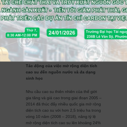
Tác động của việc mở rộng diện tích
cao su đến nguồn nước và đa dạng
sinh học
Nhu cầu cao su thiên nhiên của thế giới
gia tăng và giá cao trong giai đoạn 2005 –
2014 đã thúc đẩy nhiều quốc gia mở rộng
diện tích cao su với hơn 2,5 triệu ha trong
vòng 10 năm (2008 – 2018), nâng tỷ lệ
mở rộng diện tích cao su lên khoảng 24%