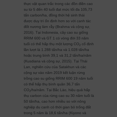
thực vật quan trắc trong các đồn điền cao
su từ 5 đến 40 tuổi đạt mức tối đa 105,73
tấn carbon/ha, đồng thời hệ sinh thái
được duy trì ổn định hơn so với canh tác
đốt nương làm rẫy (Brahma và cộng sự,
2016). Tại Indonesia, cây cao su giống
RRIM 600 và GT 1 có vòng đời 33 năm
tuổi có thể hấp thụ một lượng CO
cố định
2
lần lượt là 1.288 tấn/ha và 1.028 tấn/ha
hoặc trung bình 39,1 và 31,2 tấn/ha/năm
(Kusdiana và cộng sự, 2015). Tại Thái
Lan, nghiên cứu của Satakhun và các
cộng sự vào năm 2019 kết luận rừng
trồng cao su giống RRIM 600 19 năm tuổi
có thể hấp thụ bình quân 36,7 tấn
CO
/ha/năm. Tại Bắc Lào, hiệu quả hấp
2
thụ carbon của rừng cao su 30 năm tuổi là
50 tấn/ha, cao hơn nhiều so với nông
nghiệp du canh có thời gian bỏ trống đất
trong 5 năm là 18,6 tấn/ha (Kiyono và