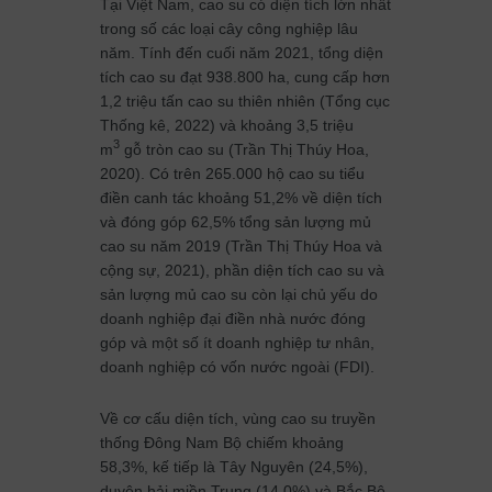
Tại Việt Nam, cao su có diện tích lớn nhất
trong số các loại cây công nghiệp lâu
năm. Tính đến cuối năm 2021, tổng diện
tích cao su đạt 938.800 ha, cung cấp hơn
1,2 triệu tấn cao su thiên nhiên (Tổng cục
Thống kê, 2022) và khoảng 3,5 triệu
3
m
gỗ tròn cao su (Trần Thị Thúy Hoa,
2020). Có trên 265.000 hộ cao su tiểu
điền canh tác khoảng 51,2% về diện tích
và đóng góp 62,5% tổng sản lượng mủ
cao su năm 2019 (Trần Thị Thúy Hoa và
cộng sự, 2021), phần diện tích cao su và
sản lượng mủ cao su còn lại chủ yếu do
doanh nghiệp đại điền nhà nước đóng
góp và một số ít doanh nghiệp tư nhân,
doanh nghiệp có vốn nước ngoài (FDI).
Về cơ cấu diện tích, vùng cao su truyền
thống Đông Nam Bộ chiếm khoảng
58,3%, kế tiếp là Tây Nguyên (24,5%),
duyên hải miền Trung (14,0%) và Bắc Bộ