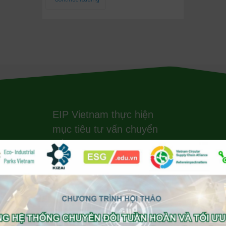
EIP Vietnam thực hiện
mục tiêu tư vấn chuyển
đổi KCN Sinh Thái và
NetZero Carbon, Energy
và phát triển bền vững
ESG ở Việt Nam bằng
cách kết nối với nhiều tổ
chức môi trường quốc tế