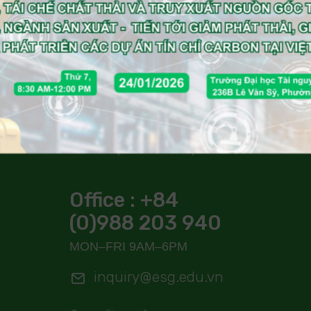
uy tín, những người khởi
xướng toàn cầu về tính
bền vững, hành động vì
khí hậu, hệ sinh thái xanh
và năng lượng tái tạo. EIP
Vietnam thực hiện tư vấn
theo khung EIP của
UNIDO, Worldbank, GIZ.
Office : +84
(0)988 203 940
MON–FRI 9AM–6PM
inquiry@esg.edu.vn