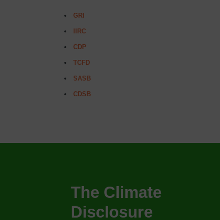
GRI
IIRC
CDP
TCFD
SASB
CDSB
The
Climate
Disclosure