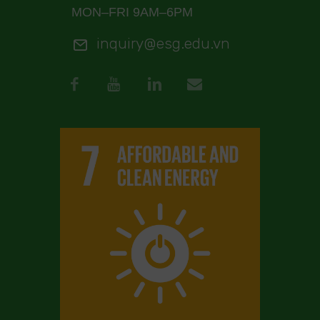
MON–FRI 9AM–6PM
inquiry@esg.edu.vn