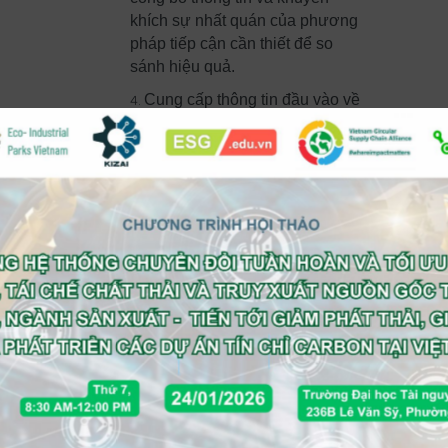
khích sự nhất quán của phương
pháp tiếp cận cần thiết để so
sánh hiệu quả.
Cung cấp thông tin đầu vào về
mặt khái niệm và thực tế cho các
cuộc thảo luận của các cơ quan
quản lý dự tính đưa ra hoặc phát
triển các yêu cầu về công bố
thông tin liên quan đến biến đổi
khí hậu của công ty.