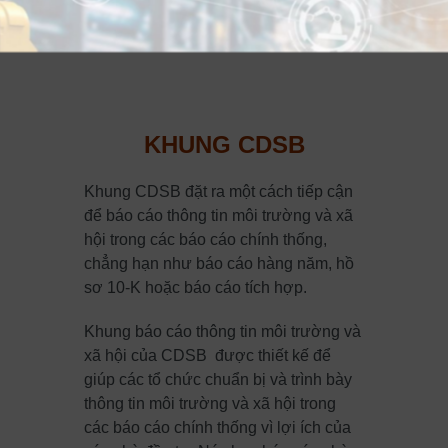
KHUNG CDSB
Khung CDSB đặt ra một cách tiếp cận
để báo cáo thông tin môi trường và xã
hội trong các báo cáo chính thống,
chẳng hạn như báo cáo hàng năm, hồ
sơ 10-K hoặc báo cáo tích hợp.
Khung báo cáo thông tin môi trường và
xã hội của CDSB được thiết kế để
giúp các tổ chức chuẩn bị và trình bày
thông tin môi trường và xã hội trong
các báo cáo chính thống vì lợi ích của