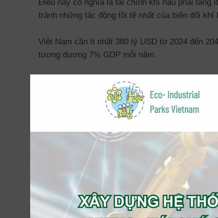
Điều này có nghĩa là tài chính khí hậu phải tăng 
tránh những tác động tồi tệ nhất của biến đổi khí 
Việt Nam cần ít nhất 380 tỷ USD từ 2024 đến 204
tương đương 7% GDP mỗi năm.
Đó là một thử thách cực kỳ to lớn.
Những gì chúng tôi làm hy vọng góp một phần nh