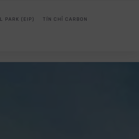
SG.EDU.VN
SOCIAL NETWORK
SIGN IN
L PARK (EIP)
TÍN CHỈ CARBON