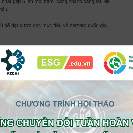
ít nhất gấp 5 lần mỗi năm, càng nhanh càng tốt, để
hậu.
0 để đạt được các mục tiêu về netzero quốc gia,
ỏ bé vào công cuộc này.