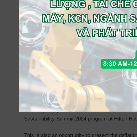
————
It’s really enjoyable to talk about our favorite t
Sustainability Summit 2024 program at Hilton Hot
This is also an opportunity to present the deflat