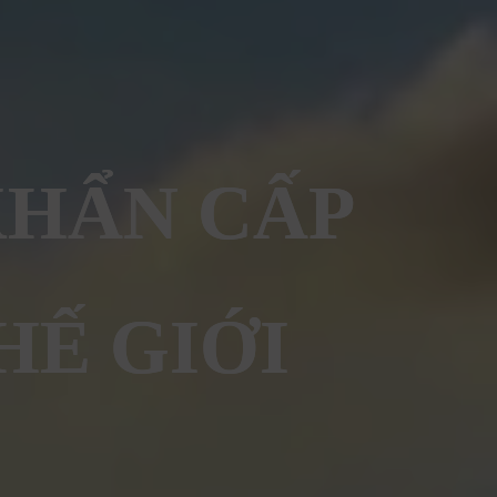
KHẨN CẤP
HẾ GIỚI