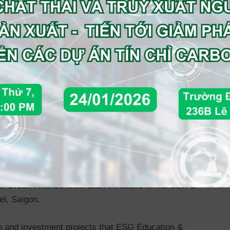
opic: Green Finance with Asian investors in the CSR &
el, Saigon.
ion and investment projects that ESG Education &