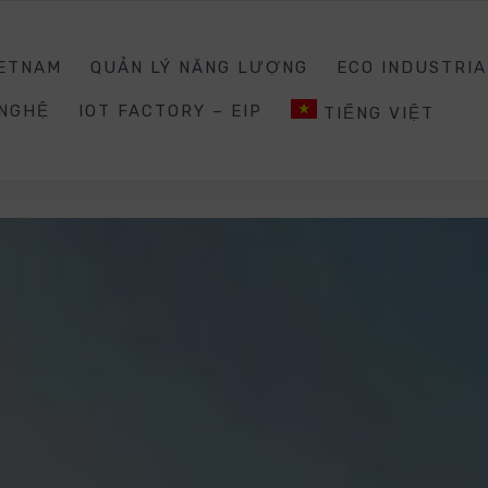
0988203940
INQUIRY@E
IETNAM
QUẢN LÝ NĂNG LƯỢNG
ECO INDUSTRIA
 NGHỆ
IOT FACTORY – EIP
TIẾNG VIỆT