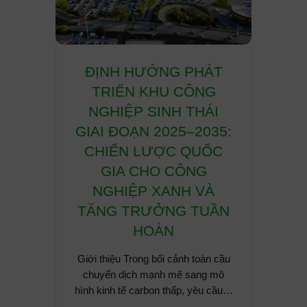
A chỉ
ĐỊNH HƯỚNG PHÁT
THÁ
ion &
TRIỂN KHU CÔNG
CẦU 
 tác
NGHIỆP SINH THÁI
CÔN
g Low
GIAI ĐOẠN 2025–2035:
HỮU
i Việt
CHIẾN LƯỢC QUỐC
NGHI
chiến
GIA CHO CÔNG
y dựng
NGHIỆP XANH VÀ
Giới t
h xi
TĂNG TRƯỞNG TUẦN
khu cô
ng.
HOÀN
thành 
p hội Xi
Giới thiệu Trong bối cảnh toàn cầu
u (GCCA)
chuyển dịch mạnh mẽ sang mô
 hệ…
hình kinh tế carbon thấp, yêu cầu…