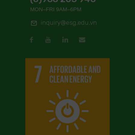
MON–FRI 9AM–6PM
inquiry@esg.edu.vn