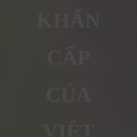
KHẨN
CẤP
CỦA
VIỆT