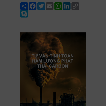
Share
Facebook
Twitter
Email
WhatsApp
LinkedIn
Copy
Link
Skype