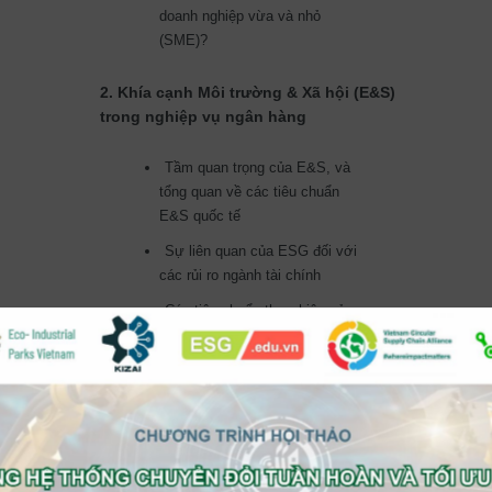
doanh nghiệp vừa và nhỏ
(SME)?
2. Khía cạnh Môi trường & Xã hội (E&S)
trong nghiệp vụ ngân hàng
Tầm quan trọng của E&S, và
tổng quan về các tiêu chuẩn
E&S quốc tế
Sự liên quan của ESG đối với
các rủi ro ngành tài chính
Các tiêu chuẩn thực hiện của
IFC
3. Lồng ghép ESMS vào chu kỳ dự án
cơ sở hạ tầng
Giới thiệu về ESMS & Công
cụ ngành