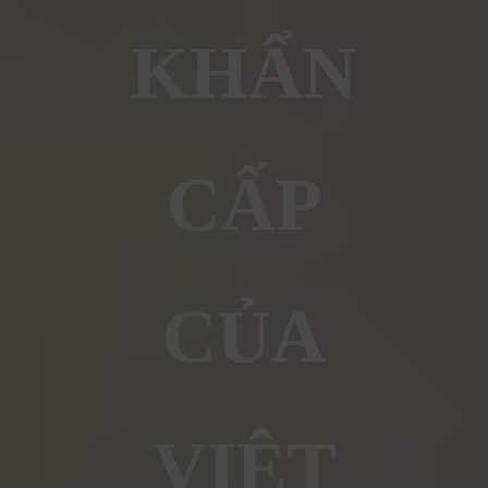
KHẨN
CẤP
CỦA
VIỆT