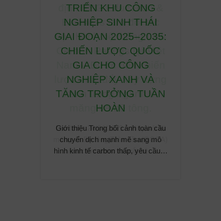
ion &
TRIỂN KHU CÔNG
CẦU 
 tác
NGHIỆP SINH THÁI
CÔN
g Low
GIAI ĐOẠN 2025–2035:
HỮU
i Việt
CHIẾN LƯỢC QUỐC
NGHI
chiến
GIA CHO CÔNG
y dựng
NGHIỆP XANH VÀ
Giới t
h xi
TĂNG TRƯỞNG TUẦN
khu cô
ng.
HOÀN
thành 
p hội Xi
Giới thiệu Trong bối cảnh toàn cầu
u (GCCA)
chuyển dịch mạnh mẽ sang mô
 hệ…
hình kinh tế carbon thấp, yêu cầu…