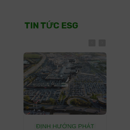
TIN TỨC ESG
A chỉ
ĐỊNH HƯỚNG PHÁT
THÁ