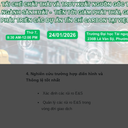
Giới thiệu về Hệ thống quản lý
xã hội và môi trường (ESMS)
Các phương pháp thực hành
tốt nhất để triển khai ESMS
Phương pháp quản lý chủ đề
E&S
Các công cụ công nghiệp hỗ
trợ triển khai ESMS
4. Nghiên cứu trường hợp điển hình và
Thông lệ tốt nhất
Xác định các rủi ro E&S
Quản lý các rủi ro E&S trong
vòng đời giao dịch