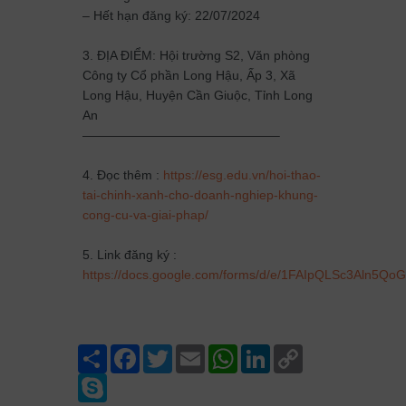
– Hết hạn đăng ký: 22/07/2024
3. ĐỊA ĐIỂM: Hội trường S2, Văn phòng
Công ty Cổ phần Long Hậu, Ấp 3, Xã
Long Hậu, Huyện Cần Giuộc, Tỉnh Long
An
———————————————–
4. Đọc thêm :
https://esg.edu.vn/hoi-thao-
tai-chinh-xanh-cho-doanh-nghiep-khung-
cong-cu-va-giai-phap/
5. Link đăng ký :
https://docs.google.com/forms/d/e/1FAIpQLSc3Al
Share
Facebook
Twitter
Email
WhatsApp
LinkedIn
Copy
Link
Skype