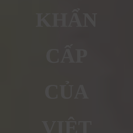
KHẨN
CẤP
CỦA
VIỆT