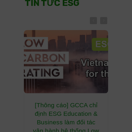
TIN TỨC ESG
[Thông cáo] GCCA chỉ
ĐỊ
định ESG Education &
TR
Business làm đối tác
NG
vận hành hệ thống Low
GIAI