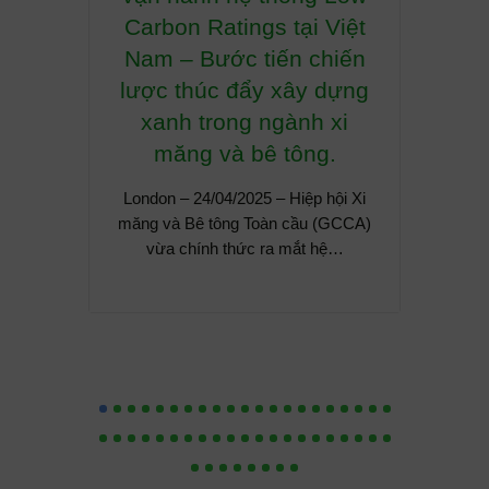
Carbon Ratings tại Việt
CH
Nam – Bước tiến chiến
G
lược thúc đẩy xây dựng
NG
xanh trong ngành xi
TĂN
măng và bê tông.
London – 24/04/2025 – Hiệp hội Xi
Giới th
măng và Bê tông Toàn cầu (GCCA)
chuyể
vừa chính thức ra mắt hệ…
hình ki