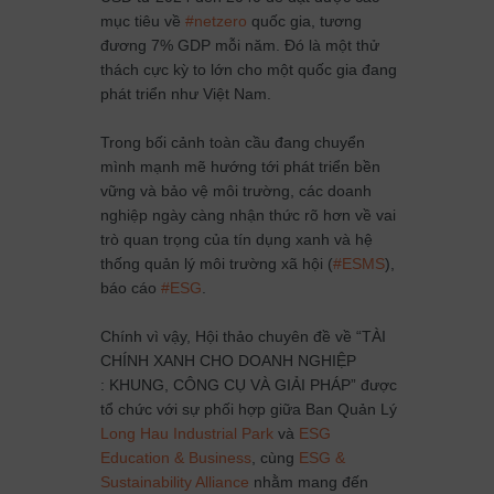
mục tiêu về
#netzero
quốc gia, tương
đương 7% GDP mỗi năm. Đó là một thử
thách cực kỳ to lớn cho một quốc gia đang
phát triển như Việt Nam.
Trong bối cảnh toàn cầu đang chuyển
mình mạnh mẽ hướng tới phát triển bền
vững và bảo vệ môi trường, các doanh
nghiệp ngày càng nhận thức rõ hơn về vai
trò quan trọng của tín dụng xanh và hệ
thống quản lý môi trường xã hội (
#ESMS
),
báo cáo
#ESG
.
Chính vì vậy, Hội thảo chuyên đề về “TÀI
CHÍNH XANH CHO DOANH NGHIỆP
: KHUNG, CÔNG CỤ VÀ GIẢI PHÁP” được
tổ chức với sự phối hợp giữa Ban Quản Lý
Long Hau Industrial Park
và
ESG
Education & Business
, cùng
ESG &
Sustainability Alliance
nhằm mang đến