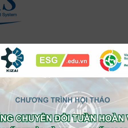
oàn thành quy trình sau:
 thể được hoàn thành trực tuyến tại liên kết này.
 ga gối đệm và các tổ chức khác liên quan đến
và lông vũ nguyên sinh.
ược áp dụng cho các nhà kinh doanh thu mua
 lông tơ và lông vũ.
 dụng cho các nhà nhập khẩu, nhà sản xuất
c nhà dán nhãn.