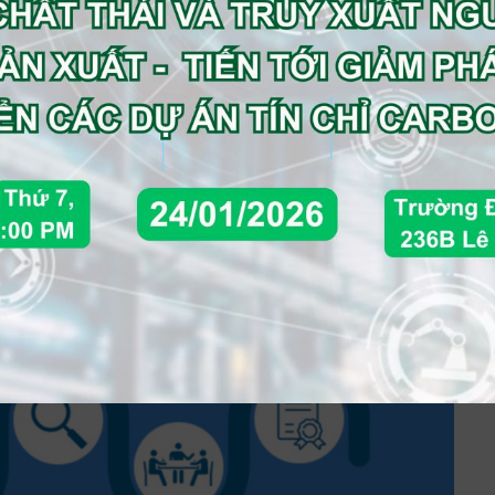
 Hiệp hội J-TAS, phải tiến hành đánh giá theo tiêu
ủy quyền thực hiện đánh giá J-TAS cho các tổ
h giá theo quy trình được nêu dưới bảng này.
ty nộp đơn sẽ chuyển chứng chỉ và báo cáo đánh giá
uối. Sau khi nhận được sự chấp thuận cuối cùng,
công ty được J-TAS phê duyệt.