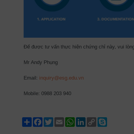
Để được tư vấn thực hiện chứng chỉ này, vui lòng 
Mr Andy Phụng
Email:
inquiry@esg.edu.vn
Mobile: 0988 203 940
Share
Facebook
Twitter
Email
WhatsApp
LinkedIn
Copy
Skype
Link