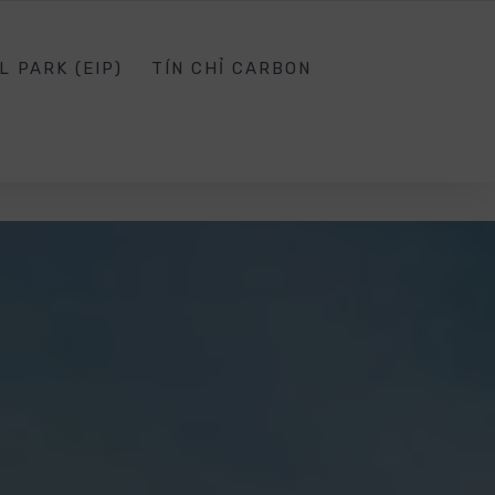
SG.EDU.VN
SOCIAL NETWORK
SIGN IN
L PARK (EIP)
TÍN CHỈ CARBON