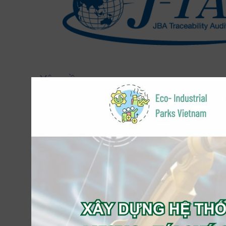
Yêu cầu
Để nhận được sự chấp thuận của J-TAS yêu cầu h
Nhập học vào Hiệp hội J-TAS: Đơn đăng ký có
J-TAS chỉ áp dụng cho các nhà sản xuất chăn
việc tìm nguồn cung ứng và chế biến lông vũ 
Bên ngoài Nhật Bản, J-TAS có thể đ
nguyên liệu thô hoặc các nhà chế biến
Tại Nhật Bản, J-TAS có thể được áp
các sản phẩm lông vũ và lông vũ hoặ