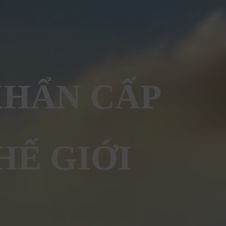
KHẨN CẤP
HẾ GIỚI