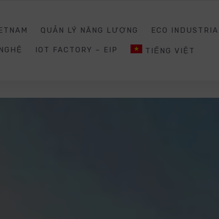
0988203940
INQUIRY@E
IETNAM
QUẢN LÝ NĂNG LƯỢNG
ECO INDUSTRIA
 NGHỆ
IOT FACTORY – EIP
TIẾNG VIỆT