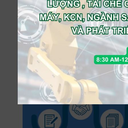
Chứng nhận: Sau khi thành lập thành viên của
chuẩn J-TAS. IDFL là tổ chức duy nhất được 
chức bên ngoài Nhật Bản và sẽ tiến hành đán
Xác nhận: Sau khi hoàn thành chứng nhận, công 
cho hiệp hội J-TAS để xem xét và xác nhận lần c
người nộp đơn sẽ được thêm vào danh sách các 
Quy trình đánh giá và chứng nhận