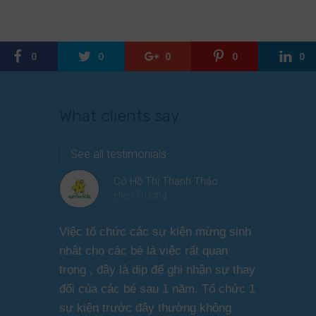
0
0
0
0
0
What clients say
See all testimonials
Cô Hồ Thị Thanh Thảo
Hiệu Trưởng
Việc tổ chức các sự kiện mừng sinh
Chương tr
nhật cho các bé là việc rất quan
thương ph
trọng , đây là dịp để ghi nhận sự thay
dàng thực
đổi của các bé sau 1 năm. Tổ chức 1
cho các b
sự kiện trước đây thường không
sức khỏe 