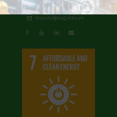
MON–FRI 9AM–6PM
inquiry@esg.edu.vn