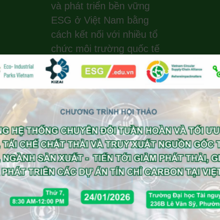
và phát triển bền vững
ESG ở Việt Nam bằng
cách kết nối với nhiều tổ
chức môi trường quốc tế
uy tín, những người khởi
xướng toàn cầu về tính
bền vững, hành động vì
khí hậu, hệ sinh thái xanh
và năng lượng tái tạo. EIP
Vietnam thực hiện tư vấn
theo khung EIP của
UNIDO, Worldbank, GIZ.
Office : +84
(0)988 203 940