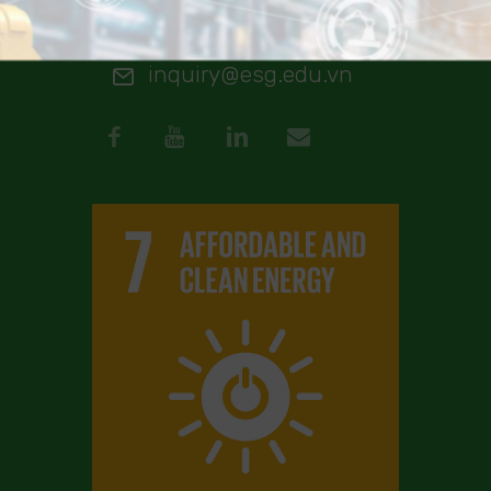
MON–FRI 9AM–6PM
inquiry@esg.edu.vn