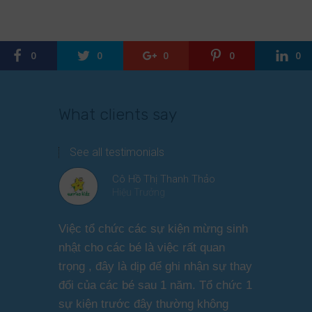
0
0
0
0
0
What clients say
See all testimonials
Cô Hồ Thị Thanh Thảo
Hiệu Trưởng
Việc tổ chức các sự kiện mừng sinh
Chương tr
nhật cho các bé là việc rất quan
thương ph
trọng , đây là dịp để ghi nhận sự thay
dàng thực
đổi của các bé sau 1 năm. Tổ chức 1
cho các b
sự kiện trước đây thường không
sức khỏe 