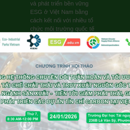
và phát triển bền vững
ESG ở Việt Nam bằng
cách kết nối với nhiều tổ
chức môi trường quốc tế
uy tín, những người khởi
xướng toàn cầu về tính
bền vững, hành động vì
khí hậu, hệ sinh thái xanh
và năng lượng tái tạo. EIP
Vietnam thực hiện tư vấn
theo khung EIP của
UNIDO, Worldbank, GIZ.
Office : +84
(0)988 203 940