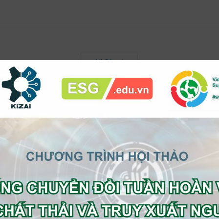
All Clients
0
s
sinh nhật cho các bé là việc rất
 nhận sự thay đổi của các bé sau 1