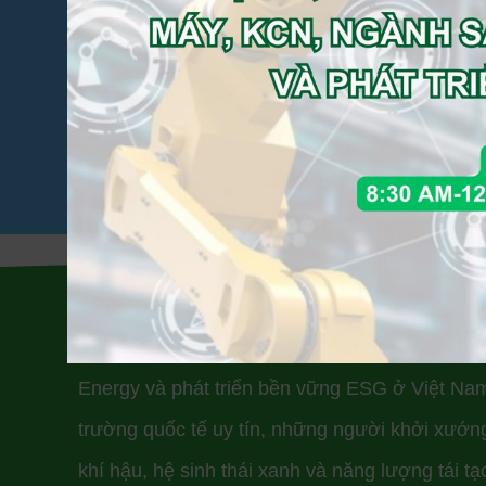
năm. Tổ chức 1 sự kiện trước
các cô giáo sẽ phải phụ trách 
đây mọi chuyện dễ dàng hơn r
EIP Vietnam thực hiện mục tiêu tư vấn chuyển
Energy và phát triển bền vững ESG ở Việt Nam
trường quốc tế uy tín, những người khởi xướng
khí hậu, hệ sinh thái xanh và năng lượng tái t