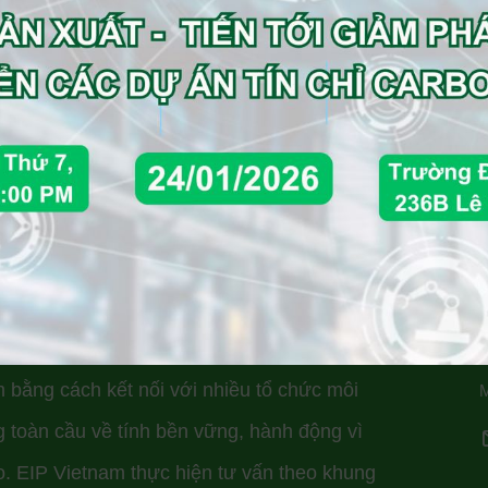
 đây thường không chuyên nghiệp vì
, nhưng với Happy Fingers® thì giờ
ất nhiều.
 đổi KCN Sinh Thái và NetZero Carbon,
 bằng cách kết nối với nhiều tổ chức môi
 toàn cầu về tính bền vững, hành động vì
ạo. EIP Vietnam thực hiện tư vấn theo khung