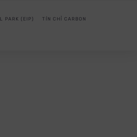
SG.EDU.VN
SOCIAL NETWORK
SIGN IN
L PARK (EIP)
TÍN CHỈ CARBON