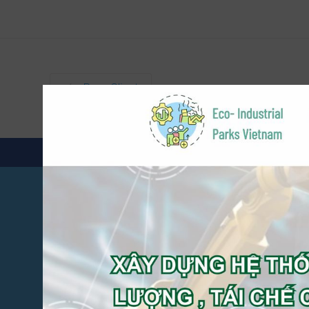
Prev. Client
0
0
What clients say
See all testimonial
Việc tổ chức các sự kiện mừng 
quan trọng , đây là dịp để ghi