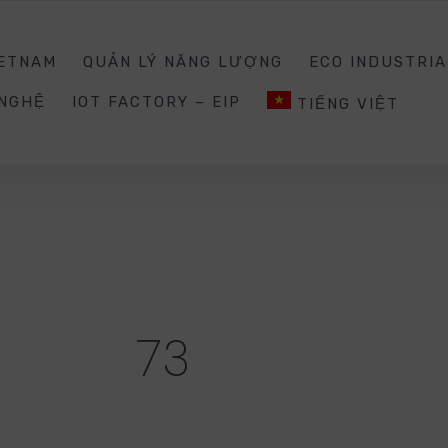
0988203940
INQUIRY@E
IETNAM
QUẢN LÝ NĂNG LƯỢNG
ECO INDUSTRIA
 NGHỆ
IOT FACTORY – EIP
TIẾNG VIỆT
73