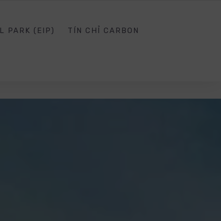
SG.EDU.VN
SOCIAL NETWORK
SIGN IN
L PARK (EIP)
TÍN CHỈ CARBON