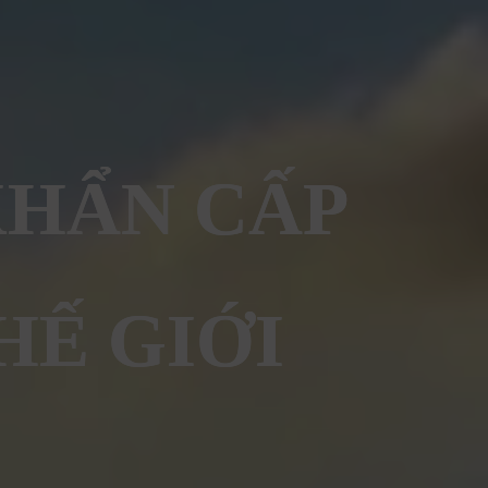
KHẨN CẤP
HẾ GIỚI