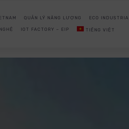
0988203940
INQUIRY@E
IETNAM
QUẢN LÝ NĂNG LƯỢNG
ECO INDUSTRIA
 NGHỆ
IOT FACTORY – EIP
TIẾNG VIỆT