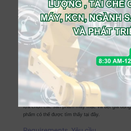
Phạm vi
Ứng viên có thể chọn loại sản phẩm mà họ dự địn
các công ty thương mại kinh doanh vật liệu số l
lông từ vịt và / hoặc ngỗng. Danh sách đầy đủ cá
công ty, chẳng hạn như các nhà sản xuất và thư
lựa chọn các sản phẩm may mặc và dệt gia dụn
phẩm có thể được tìm thấy tại đây.
Requirements Yêu cầu