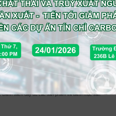
h kiểm toán. Các công ty như nhà chế biến lông vũ và
ượng lớn thường chọn lông tơ trắng và / hoặc xám và
c nguyên liệu thô có thể được tìm thấy tại đây. Các
ơng hiệu, kinh doanh các sản phẩm cuối cùng thường
g. Danh sách đầy đủ các sản phẩm và danh mục sản