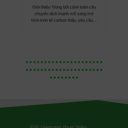
p hội Xi
Giới thiệu Trong bối cảnh toàn cầu
u (GCCA)
chuyển dịch mạnh mẽ sang mô
 hệ…
hình kinh tế carbon thấp, yêu cầu…
EIP Vietnam thực hiện