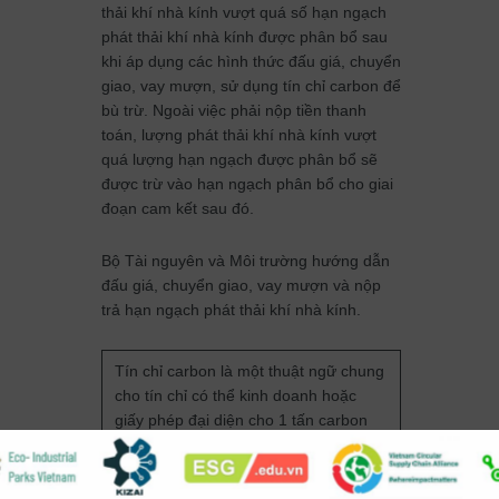
thải khí nhà kính vượt quá số hạn ngạch
phát thải khí nhà kính được phân bổ sau
khi áp dụng các hình thức đấu giá, chuyển
giao, vay mượn, sử dụng tín chỉ carbon để
bù trừ. Ngoài việc phải nộp tiền thanh
toán, lượng phát thải khí nhà kính vượt
quá lượng hạn ngạch được phân bổ sẽ
được trừ vào hạn ngạch phân bổ cho giai
đoạn cam kết sau đó.
Bộ Tài nguyên và Môi trường hướng dẫn
đấu giá, chuyển giao, vay mượn và nộp
trả hạn ngạch phát thải khí nhà kính.
Tín chỉ carbon là một thuật ngữ chung
cho tín chỉ có thể kinh doanh hoặc
giấy phép đại diện cho 1 tấn carbon
dioxide (CO2) hoặc khối lượng của
một khí nhà kính khác tương đương
với 1 tấn CO2 (tCO2e). Trên thị