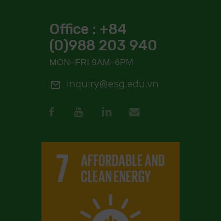
Office : +84
(0)988 203 940
MON–FRI 9AM–6PM
inquiry@esg.edu.vn