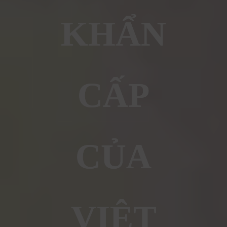
KHẨN
CẤP
CỦA
VIỆT