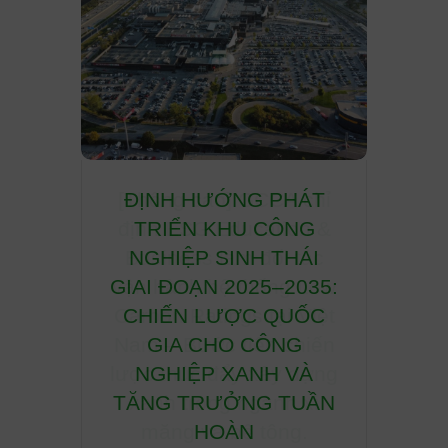
A chỉ
ĐỊNH HƯỚNG PHÁT
THÁ
ion &
TRIỂN KHU CÔNG
CẦU 
 tác
NGHIỆP SINH THÁI
CÔN
g Low
GIAI ĐOẠN 2025–2035:
HỮU
i Việt
CHIẾN LƯỢC QUỐC
NGHI
chiến
GIA CHO CÔNG
y dựng
NGHIỆP XANH VÀ
Giới t
h xi
TĂNG TRƯỞNG TUẦN
khu cô
ng.
HOÀN
thành 