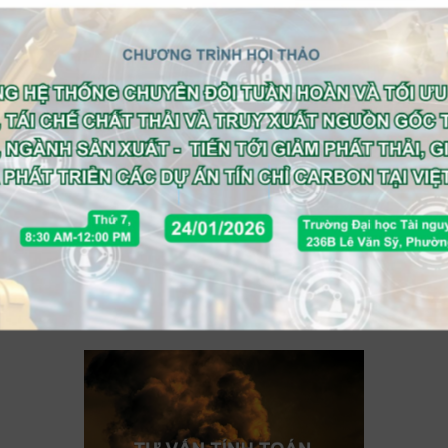
trường, việc mua bán carbon hay
chính xác hơn là mua bán sự phát thải
khí CO2, được thực hiện thông qua tín
chỉ.
Nguồn : MOIT
Share
Facebook
Twitter
Email
WhatsApp
LinkedIn
Copy
Link
Skype