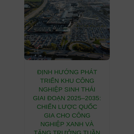
A chỉ
ĐỊNH HƯỚNG PHÁT
THÁ
ion &
TRIỂN KHU CÔNG
CẦU 
 tác
NGHIỆP SINH THÁI
CÔN
g Low
GIAI ĐOẠN 2025–2035:
HỮU
i Việt
CHIẾN LƯỢC QUỐC
NGHI
chiến
GIA CHO CÔNG
y dựng
NGHIỆP XANH VÀ
Giới t
h xi
TĂNG TRƯỞNG TUẦN