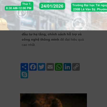
Kết Luận
Tối ưu hóa năng lượng và sử dụng năng
lượng tái tạo giúp KCNST
giảm chi phí,
giảm phát thải CO₂ và nâng cao lợi thế
cạnh tranh
. Việc triển khai cần kết hợp
đầu tư hạ tầng, chính sách hỗ trợ và
công nghệ thông minh
để đạt hiệu quả
cao nhất.
Share
Facebook
Twitter
Email
WhatsApp
LinkedIn
Copy
Link
Skype