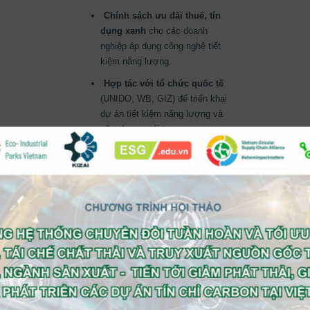
Chính sách ưu đãi thuế, tín
dụng xanh
cho các doanh
nghiệp áp dụng công nghệ tiết
kiệm năng lượng.
Hợp tác với tổ chức quốc tế
(UNIDO, WB, GIZ) để triển khai
dự án tiết kiệm năng lượng và
năng lượng tái tạo.
Ví Dụ Thành Công
🔹
KCN Amata (Thái Lan)
: Tích hợp năng
lượng tái tạo, quản lý năng lượng thông
minh và phát triển lưới điện xanh.
🔹
KCN Kalundborg (Đan Mạch)
: Cộng
sinh công nghiệp, thu hồi nhiệt thải và sử
dụng năng lượng tái tạo.