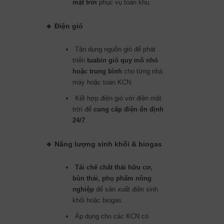
mặt trời
phục vụ toàn khu.
🔹 Điện gió
Tận dụng nguồn gió để phát
triển
tuabin gió quy mô nhỏ
hoặc trung bình
cho từng nhà
máy hoặc toàn KCN.
Kết hợp điện gió với điện mặt
trời để
cung cấp điện ổn định
24/7
.
🔹 Năng lượng sinh khối & biogas
Tái chế chất thải hữu cơ,
bùn thải, phụ phẩm nông
nghiệp
để sản xuất điện sinh
khối hoặc biogas.
Áp dụng cho các KCN có