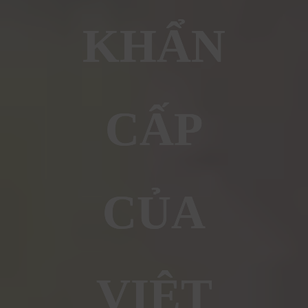
KHẨN
CẤP
CỦA
VIỆT