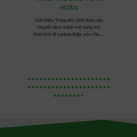
khu cô
ng.
HOÀN
thành 
p hội Xi
Giới thiệu Trong bối cảnh toàn cầu
u (GCCA)
chuyển dịch mạnh mẽ sang mô
 hệ…
hình kinh tế carbon thấp, yêu cầu…