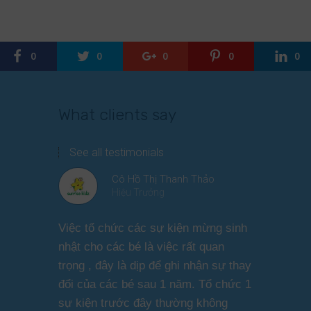
0
0
0
0
0
What clients say
See all testimonials
Cô Hồ Thị Thanh Thảo
Hiệu Trưởng
Việc tổ chức các sự kiện mừng sinh
Chương tr
nhật cho các bé là việc rất quan
thương ph
trọng , đây là dịp để ghi nhận sự thay
dàng thực
đổi của các bé sau 1 năm. Tổ chức 1
cho các b
sự kiện trước đây thường không
sức khỏe 