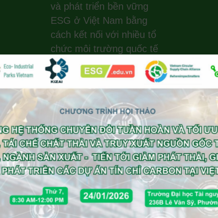
và phát triển bền vững
ESG ở Việt Nam bằng
cách kết nối với nhiều tổ
chức môi trường quốc tế
uy tín, những người khởi
xướng toàn cầu về tính
bền vững, hành động vì
khí hậu, hệ sinh thái xanh
và năng lượng tái tạo. EIP
Vietnam thực hiện tư vấn
theo khung EIP của
UNIDO, Worldbank, GIZ.
Office : +84
(0)988 203 940