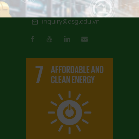
MON–FRI 9AM–6PM
inquiry@esg.edu.vn