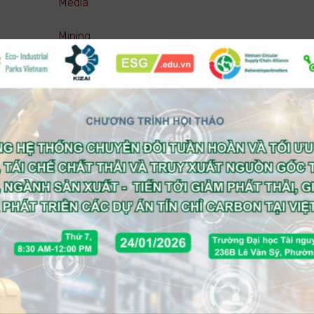
Media
Mining
Pharmaceutical ( Manufacturing )
Pharmaceutical ( Trading )
Real estate
Retail
Service (Business)
Service (Consumer)
Technology
Telecom